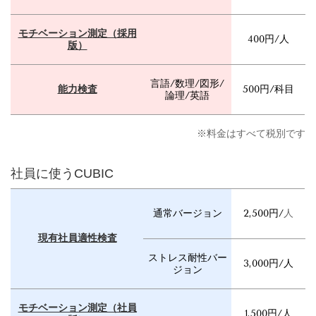
モチベーション測定（採用
400円/人
版）
言語/数理/図形/
能力検査
500円/科目
論理/英語
※料金はすべて税別です
社員に使うCUBIC
通常バージョン
2,500円/
人
現有社員適性検査
ストレス耐性バー
3,000円/人
ジョン
モチベーション測定（社員
1,500円/人