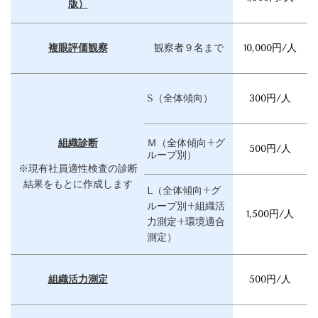
版）
複眼評価観察
観察者９名まで
10,000円/人
S（全体傾向）
300円/人
組織診断
Ｍ（全体傾向+グ
500円/人
ループ別）
※現有社員適性検査の診断
結果をもとに作成します
L（全体傾向+グ
ループ別+
組織活
1,500円/人
力測定+環境適合
測定）
組織活力測定
500円/人